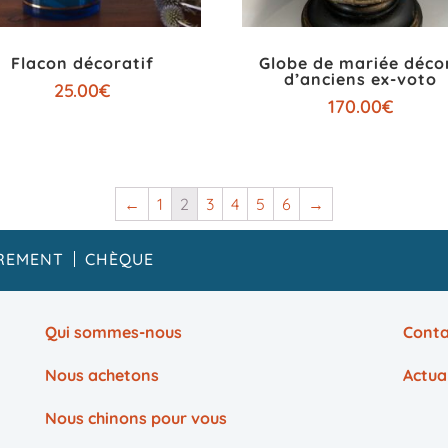
Flacon décoratif
Globe de mariée déco
d’anciens ex-voto
25.00
€
170.00
€
←
1
2
3
4
5
6
→
REMENT
CHÈQUE
Qui sommes-nous
Conta
Nous achetons
Actua
Nous chinons pour vous