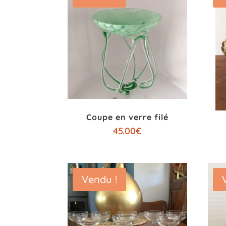
Coupe en verre filé
45.00
€
Vendu !