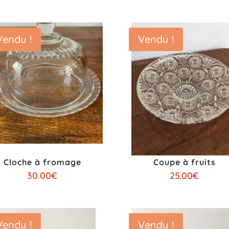
Vendu !
Vendu !
Cloche à fromage
Coupe à fruits
30.00
€
25.00
€
Vendu !
Vendu !