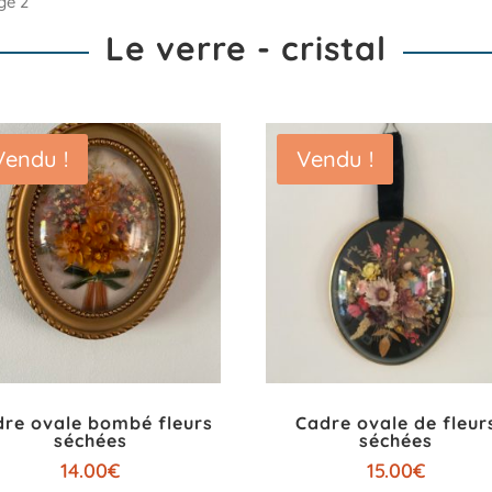
ge 2
Le verre - cristal
Vendu !
Vendu !
re ovale bombé fleurs
Cadre ovale de fleur
séchées
séchées
14.00
€
15.00
€