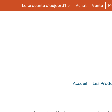
La brocante d’aujourd’hui
Achat
Vente
M
Accueil
Les Produ