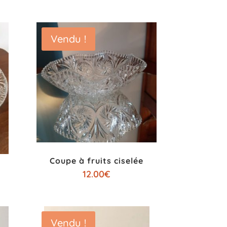
Vendu !
Coupe à fruits ciselée
12.00
€
Vendu !