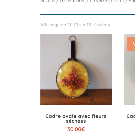
Accueil
/
Les Matières
/
Le verre - cristal
/ Pa
Affichage de 21–40 sur 111 résultats
Cadre ovale avec fleurs
Cad
séchées
30.00
€