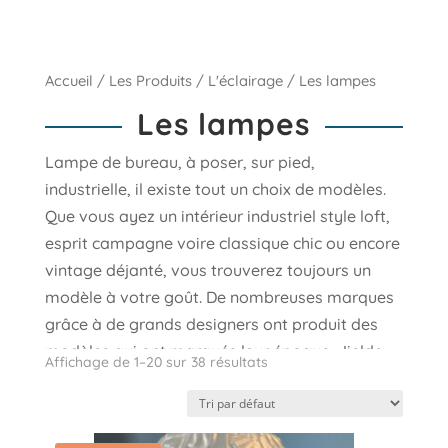
Accueil
/
Les Produits
/
L'éclairage
/ Les lampes
Les lampes
Lampe de bureau, à poser, sur pied,
industrielle, il existe tout un choix de modèles.
Que vous ayez un intérieur industriel style loft,
esprit campagne voire classique chic ou encore
vintage déjanté, vous trouverez toujours un
modèle à votre goût. De nombreuses marques
grâce à de grands designers ont produit des
modèles qui ont marqués leur époque, Jielde,
Affichage de 1–20 sur 38 résultats
Ledu, Jumo, Artemide et bien d’autres. Visitez
régulièrement cette rubrique sur notre site,
vous trouverez probablement la lampe qui