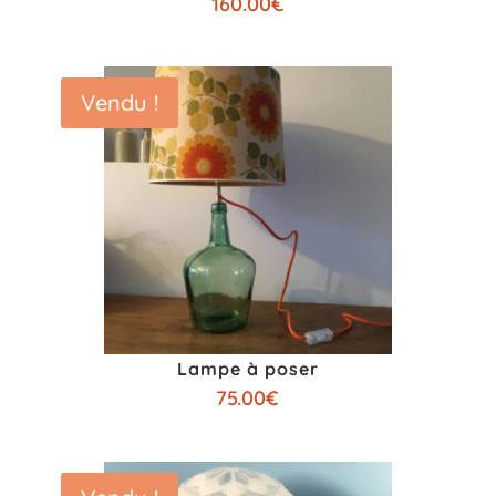
160.00
€
Vendu !
Lampe à poser
75.00
€