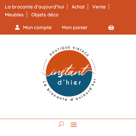
La brocante d’aujourd’hui
Achat
Vente
Meubles
Objets déco
Mon compte
Mon panier