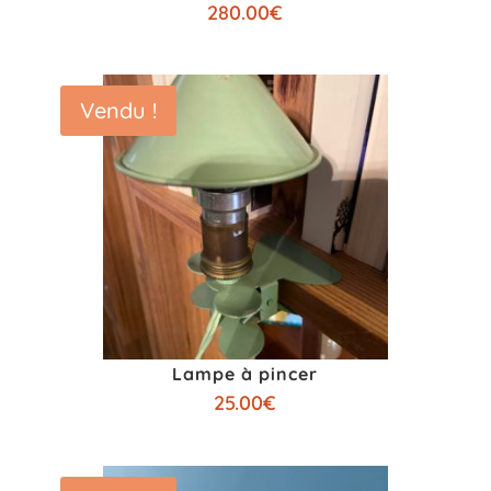
280.00
€
Vendu !
Lampe à pincer
25.00
€