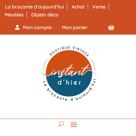
La brocante d’aujourd’hui
Achat
Vente
Meubles
Objets déco
Mon compte
Mon panier