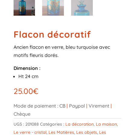
Flacon décoratif
Ancien flacon en verre, bleu turquoise avec
motifs fleuris dorés.
Dimension :
Ht 24 cm
25.00
€
Mode de paiement : CB
|
Paypal
|
Virement
|
Chèque
UGS :
201088
Catégories :
La décoration
,
La maison
,
Le verre - cristal
,
Les Matières
,
Les objets
,
Les