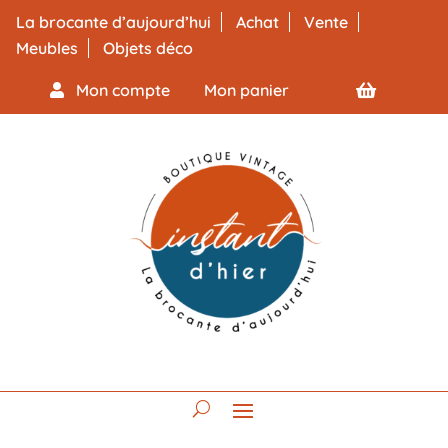
La brocante d’aujourd’hui
Achat
Vente
Meubles
Objets déco
Mon compte
Mon panier