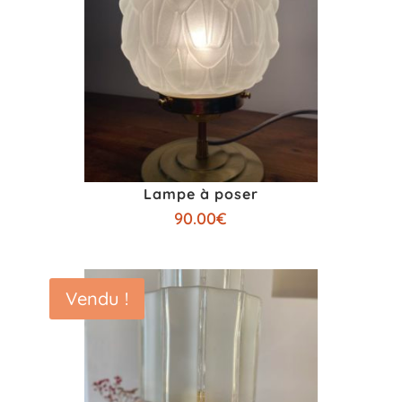
Lampe à poser
90.00
€
Vendu !