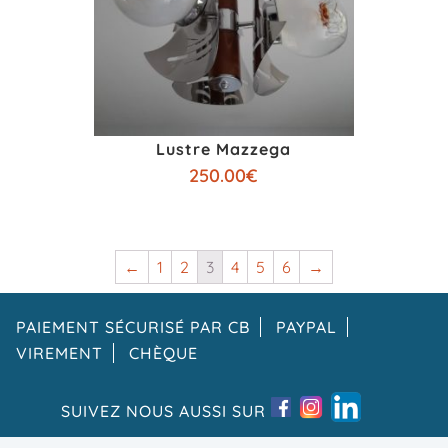
Lustre Mazzega
250.00
€
←
1
2
3
4
5
6
→
PAIEMENT SÉCURISÉ PAR CB
PAYPAL
VIREMENT
CHÈQUE
SUIVEZ NOUS AUSSI SUR