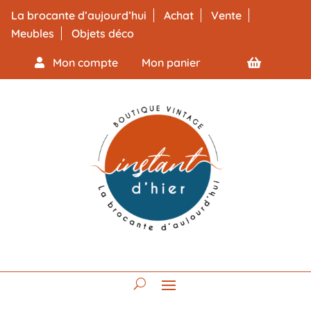
La brocante d’aujourd’hui
Achat
Vente
Meubles
Objets déco
Mon compte
Mon panier