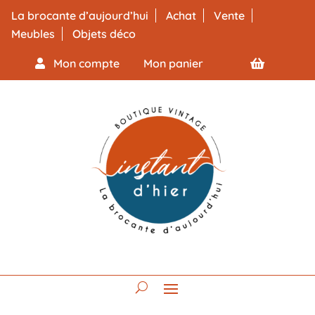
La brocante d’aujourd’hui
Achat
Vente
Meubles
Objets déco
Mon compte
Mon panier