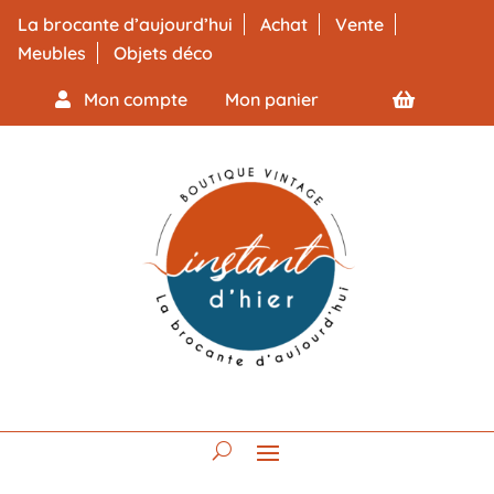
La brocante d’aujourd’hui
Achat
Vente
Meubles
Objets déco
Mon compte
Mon panier