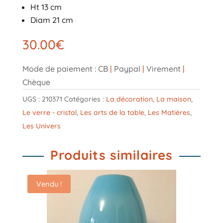
Ht 13 cm
Diam 21 cm
30.00
€
Mode de paiement : CB
|
Paypal
|
Virement
|
Chèque
UGS :
210371
Catégories :
La décoration
,
La maison
,
Le verre - cristal
,
Les arts de la table
,
Les Matières
,
Les Univers
Produits similaires
Vendu !