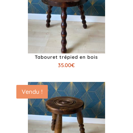
Tabouret trépied en bois
35.00
€
Vendu !