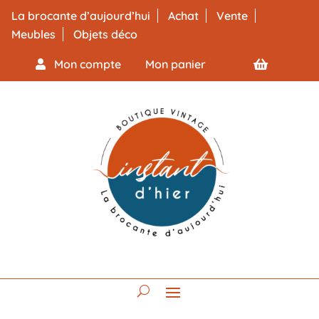
La brocante d’aujourd’hui
Achat
Vente
Meubles
Objets déco
Mon compte
Mon panier