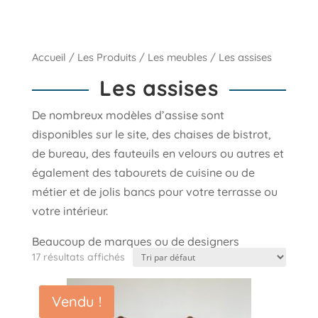
Accueil
/
Les Produits
/
Les meubles
/ Les assises
Les assises
De nombreux modèles d’assise sont
disponibles sur le site, des chaises de bistrot,
de bureau, des fauteuils en velours ou autres et
également des tabourets de cuisine ou de
métier et de jolis bancs pour votre terrasse ou
votre intérieur.
Beaucoup de marques ou de designers
17 résultats affichés
célèbres sont passés à la postérité avec des
modèles iconiques comme la chaise N°71 de
Niels Otto Møller, la chaise bistrot N°14 de
Vendu !
Thonet ou encore la Vassily de Marcel Breuer.