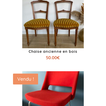
Les chaises bistrot, un grand classique
rappelant l’ambiance du Paris des années 50.
Nous en proposons régulièrement au fil de nos
trouvailles.
Pour les fauteuils, on adore l’incontournable
club et tous ses dérivés, mais aussi les modèles
Chaise ancienne en bois
scandinaves, confortables et visuellement
50.00
€
aériens.
Nos petits bancs d’écolier sont parfaits en
détournement d’objet pour y mettre de la déco
Vendu !
(pleins d’idées sur Pinterest et Instagram), mais
aussi dans l’entrée de la maison pour mettre
ses chaussures, c’est bien pratique.