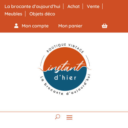
La brocante d’aujourd’hui
Achat
Vente
Meubles
Objets déco
Mon compte
Mon panier