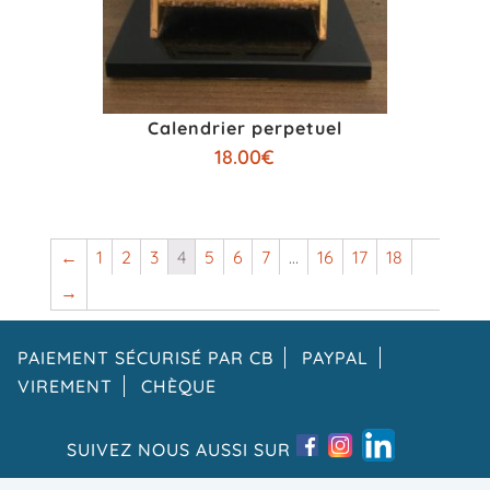
Calendrier perpetuel
18.00
€
←
1
2
3
4
5
6
7
…
16
17
18
→
PAIEMENT SÉCURISÉ PAR CB
PAYPAL
VIREMENT
CHÈQUE
SUIVEZ NOUS AUSSI SUR