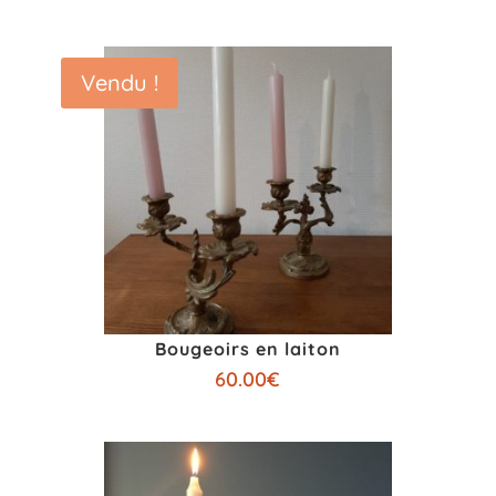
Vendu !
Bougeoirs en laiton
60.00
€