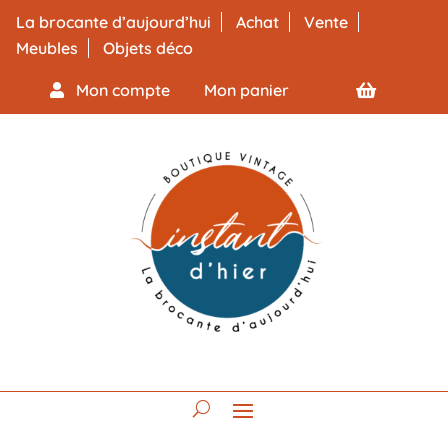
La brocante d’aujourd’hui
Achat
Vente
Meubles
Objets déco
Mon compte
Mon panier