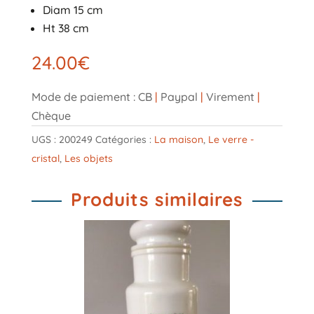
Diam 15 cm
Ht 38 cm
24.00
€
Mode de paiement : CB
|
Paypal
|
Virement
|
Chèque
UGS :
200249
Catégories :
La maison
,
Le verre -
cristal
,
Les objets
Produits similaires