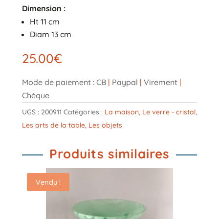
Dimension :
Ht 11 cm
Diam 13 cm
25.00
€
Mode de paiement : CB
|
Paypal
|
Virement
|
Chèque
UGS :
200911
Catégories :
La maison
,
Le verre - cristal
,
Les arts de la table
,
Les objets
Produits similaires
Vendu !