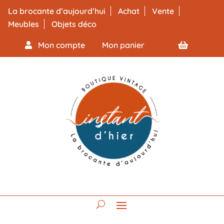
La brocante d’aujourd’hui
Achat
Vente
Meubles
Objets déco
Mon compte
Mon panier