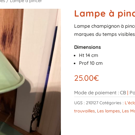
pes
/ Lampe à pincer
Lampe à pin
Lampe champignon à pince 
marques du temps visibles 
Dimensions
Ht 14 cm
Prof 10 cm
25.00
€
Mode de paiement : CB
|
Pa
UGS :
210127
Catégories :
L'écl
trouvailles
,
Les lampes
,
Les Ma