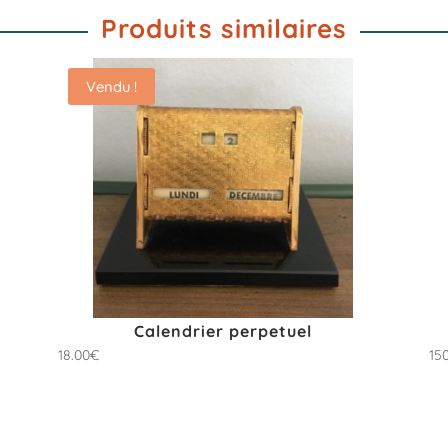
Produits similaires
Vendu !
Calendrier perpetuel
18.00
€
15