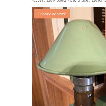
Accueil
/
Les Produits
/
L'éclairage
/
Les lam
Rupture de stock