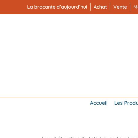
La brocante d’aujourd’hui
Achat
Vente
M
Accueil
Les Produ