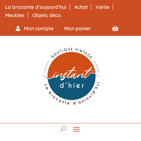
La brocante d’aujourd’hui
Achat
Vente
Meubles
Objets déco
Mon compte
Mon panier