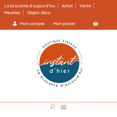
La brocante d’aujourd’hui
Achat
Vente
Meubles
Objets déco
Mon compte
Mon panier