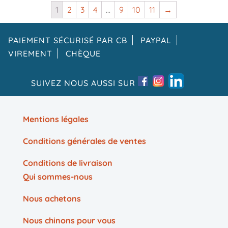
1
2
3
4
…
9
10
11
→
PAIEMENT SÉCURISÉ PAR CB
PAYPAL
VIREMENT
CHÈQUE
SUIVEZ NOUS AUSSI SUR
Mentions légales
Conditions générales de ventes
Conditions de livraison
Qui sommes-nous
Nous achetons
Nous chinons pour vous