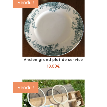
Vendu !
Ancien grand plat de service
18.00
€
Vendu !