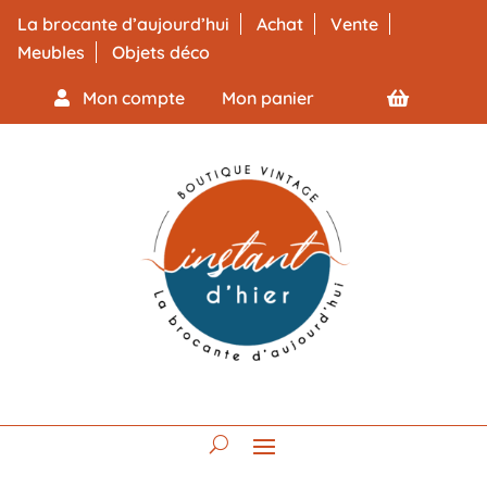
La brocante d’aujourd’hui
Achat
Vente
Meubles
Objets déco
Mon compte
Mon panier