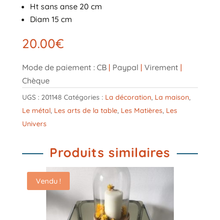
Ht sans anse 20 cm
Diam 15 cm
20.00
€
Mode de paiement : CB
|
Paypal
|
Virement
|
Chèque
UGS :
201148
Catégories :
La décoration
,
La maison
,
Le métal
,
Les arts de la table
,
Les Matières
,
Les
Univers
Produits similaires
Vendu !