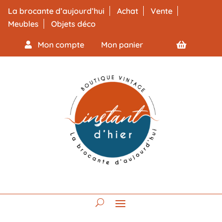
La brocante d’aujourd’hui
Achat
Vente
Meubles
Objets déco
Mon compte
Mon panier