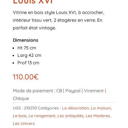
Louis XVI
Vitrine en bois style Louis XVI, à accrocher,
intérieur tissu vert, 2 étagères en verre. En
parfait état vintage.
Dimensions
Ht 75 cm
Larg 42 cm
Prof 13 cm
110.00
€
Mode de paiement : CB
|
Paypal
|
Virement
|
Chèque
UGS :
210250
Catégories :
La décoration
,
La maison
,
Le bois
,
Le rangement
,
Les antiquités
,
Les Matières
,
Les Univers