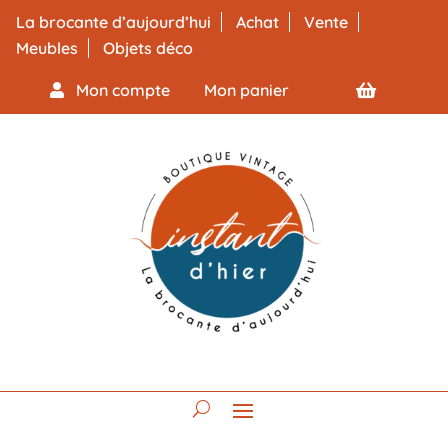
La brocante d’aujourd’hui
Achat
Vente
Meubles
Objets déco
Mon compte
Mon panier