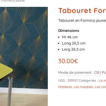
 Formica jaune
Tabouret For
Tabouret en Formica jaune 
Dimensions
Ht 46 cm
Long 26,5 cm
Larg 26,5 cm
30.00
€
Mode de paiement : CB
|
Pa
UGS :
210557
Catégories :
La m
Matières
,
Les meubles
,
Les Un