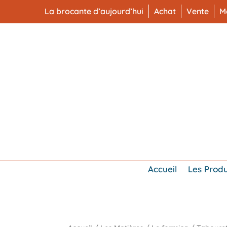
La brocante d’aujourd’hui
Achat
Vente
M
Accueil
Les Produ