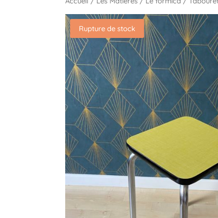
Accueil
/
Les Matières
/
Le formica
/ Tabouret
Rupture de stock