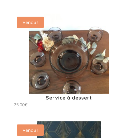
Vendu !
Service à dessert
25.00
€
Vendu !