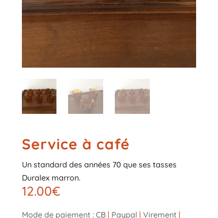
Service à café
Un standard des années 70 que ses tasses
Duralex marron.
12.00
€
Mode de paiement : CB
|
Paypal
|
Virement
|