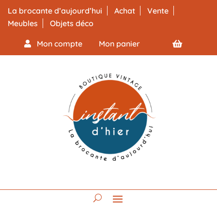
La brocante d’aujourd’hui
Achat
Vente
Meubles
Objets déco
Mon compte
Mon panier