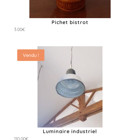
Pichet bistrot
3.00
€
Vendu !
Luminaire industriel
110.00
€