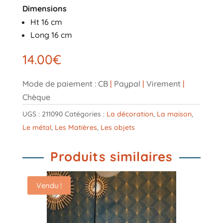
Dimensions
Ht 16 cm
Long 16 cm
14.00
€
Mode de paiement : CB
|
Paypal
|
Virement
|
Chèque
UGS :
211090
Catégories :
La décoration
,
La maison
,
Le métal
,
Les Matières
,
Les objets
Produits similaires
Vendu !