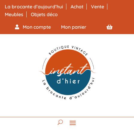
La brocante d’aujourd’hui
Achat
Vente
Meubles
Objets déco
Mon compte
Mon panier