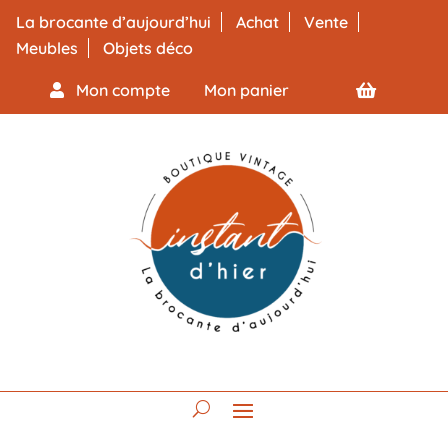
La brocante d’aujourd’hui
Achat
Vente
Meubles
Objets déco
Mon compte
Mon panier