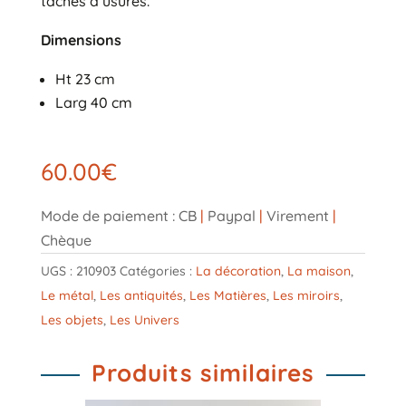
tâches d’usures.
Dimensions
Ht 23 cm
Larg 40 cm
60.00
€
Mode de paiement : CB
|
Paypal
|
Virement
|
Chèque
UGS :
210903
Catégories :
La décoration
,
La maison
,
Le métal
,
Les antiquités
,
Les Matières
,
Les miroirs
,
Les objets
,
Les Univers
Produits similaires