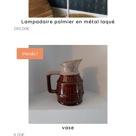
Lampadaire palmier en métal laqué
280.00
€
Vendu !
vase
8.00
€