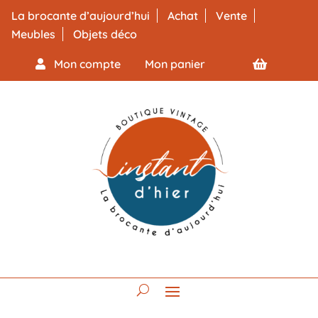
La brocante d’aujourd’hui
Achat
Vente
Meubles
Objets déco
Mon compte
Mon panier