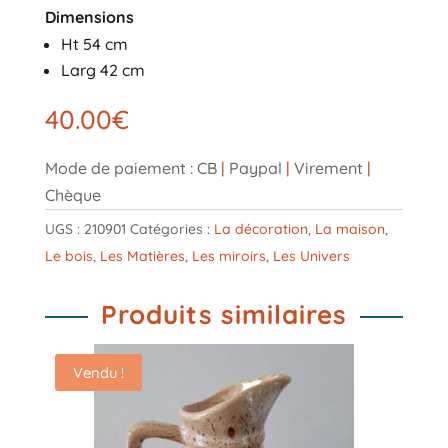
Dimensions
Ht 54 cm
Larg 42 cm
40.00
€
Mode de paiement : CB
|
Paypal
|
Virement
|
Chèque
UGS :
210901
Catégories :
La décoration
,
La maison
,
Le bois
,
Les Matières
,
Les miroirs
,
Les Univers
Produits similaires
Vendu !