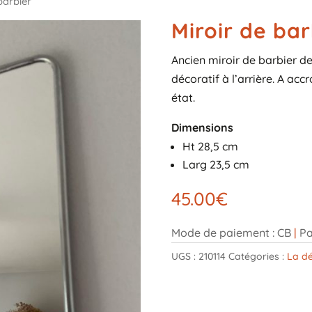
barbier
Miroir de bar
Ancien miroir de barbier d
décoratif à l’arrière. A acc
état.
Dimensions
Ht 28,5 cm
Larg 23,5 cm
45.00
€
Mode de paiement : CB
|
Pa
UGS :
210114
Catégories :
La dé