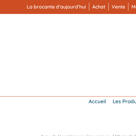
La brocante d’aujourd’hui
Achat
Vente
M
Accueil
Les Produ