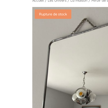
Accueil
/
Les Univers
/
La maison
/ Miroir de 
Rupture de stock