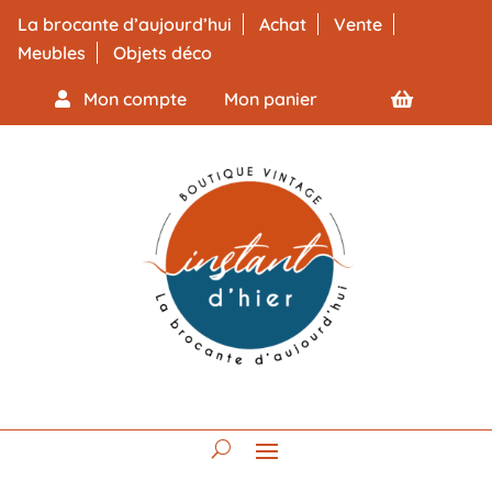
La brocante d’aujourd’hui
Achat
Vente
Meubles
Objets déco
Mon compte
Mon panier