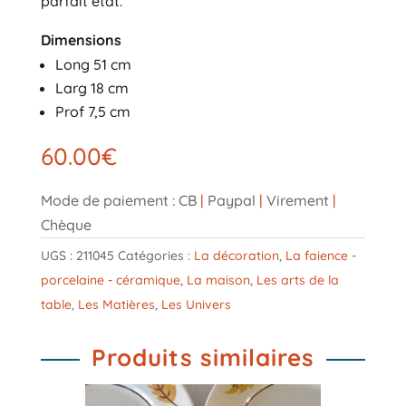
parfait état.
Dimensions
Long 51 cm
Larg 18 cm
Prof 7,5 cm
60.00
€
Mode de paiement : CB
|
Paypal
|
Virement
|
Chèque
UGS :
211045
Catégories :
La décoration
,
La faience -
porcelaine - céramique
,
La maison
,
Les arts de la
table
,
Les Matières
,
Les Univers
Produits similaires