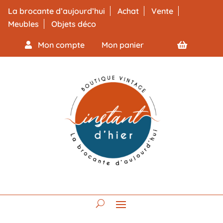
La brocante d’aujourd’hui
Achat
Vente
Meubles
Objets déco
Mon compte
Mon panier