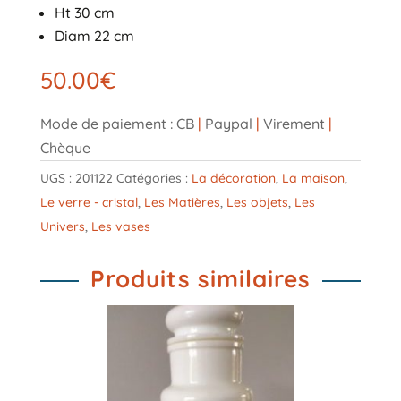
Ht 30 cm
Diam 22 cm
50.00
€
Mode de paiement : CB
|
Paypal
|
Virement
|
Chèque
UGS :
201122
Catégories :
La décoration
,
La maison
,
Le verre - cristal
,
Les Matières
,
Les objets
,
Les
Univers
,
Les vases
Produits similaires