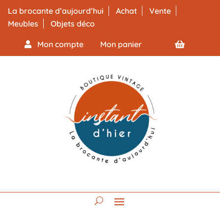
La brocante d’aujourd’hui
Achat
Vente
Meubles
Objets déco
Mon compte
Mon panier