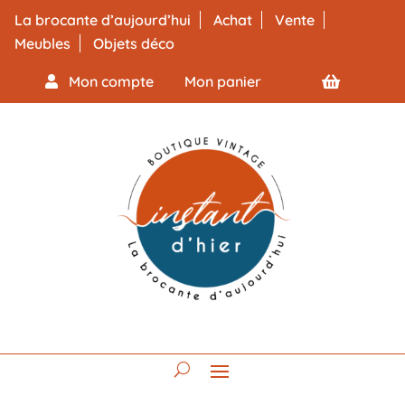
La brocante d’aujourd’hui
Achat
Vente
Meubles
Objets déco
Mon compte
Mon panier