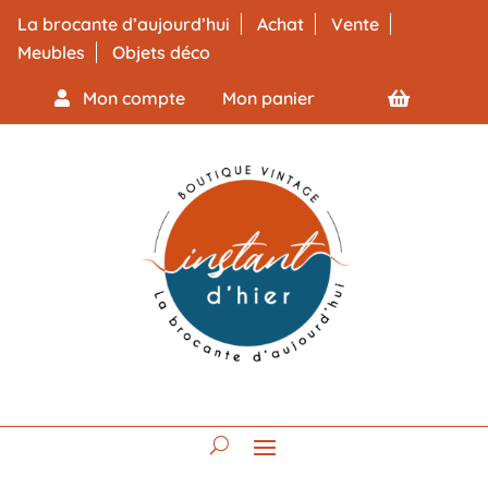
La brocante d’aujourd’hui
Achat
Vente
Meubles
Objets déco
Mon compte
Mon panier