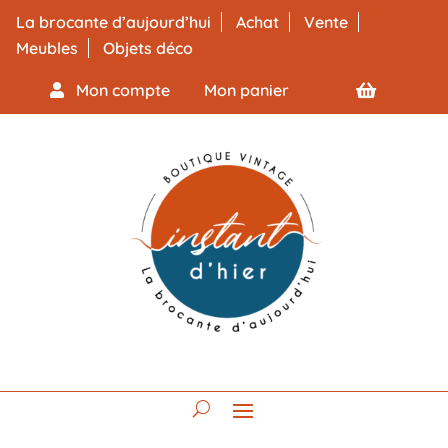
La brocante d’aujourd’hui
Achat
Vente
Meubles
Objets déco
Mon compte
Mon panier