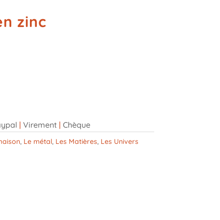
en zinc
ypal
|
Virement
|
Chèque
maison
,
Le métal
,
Les Matières
,
Les Univers