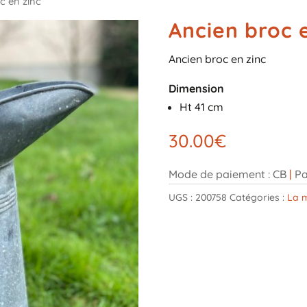
c en zinc
Ancien broc 
Ancien broc en zinc
Dimension
Ht 41 cm
30.00
€
Mode de paiement : CB
|
Pa
UGS :
200758
Catégories :
La 