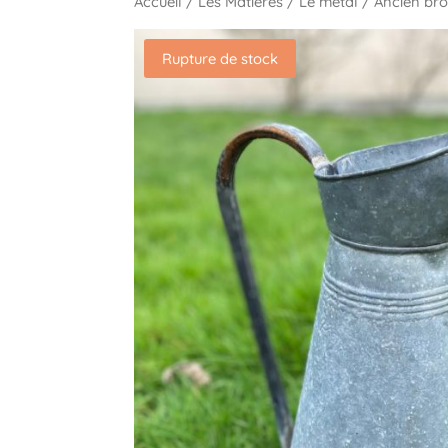
Accueil
/
Les Matières
/
Le métal
/ Ancien bro
Rupture de stock