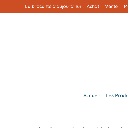
La brocante d’aujourd’hui
Achat
Vente
M
Accueil
Les Produ