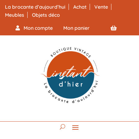
La brocante d’aujourd’hui
Achat
Vente
Meubles
Objets déco
Mon compte
Mon panier