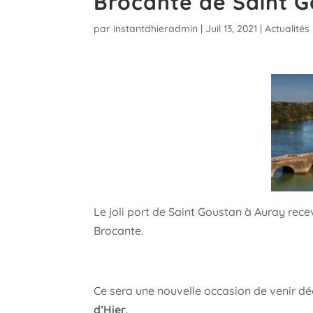
Brocante de Saint G
par
instantdhieradmin
|
Juil 13, 2021
|
Actualités
Le joli port de Saint Goustan à Auray recev
Brocante.
Ce sera une nouvelle occasion de venir déco
d’Hier
.