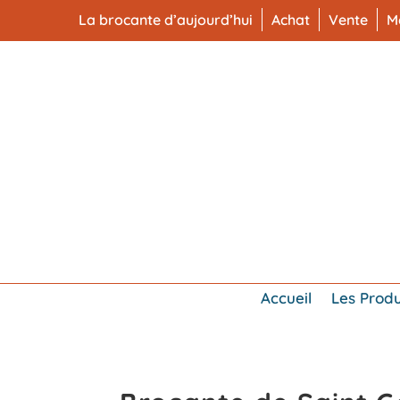
La brocante d’aujourd’hui
Achat
Vente
M
Accueil
Les Produ